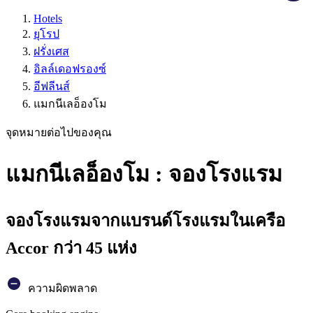
Hotels
ยุโรป
ฝรั่งเศส
อิลล์เดอฟรองซ์
อีฟลีนส์
แมกนีเลอ็องโม
จุดหมายต่อไปของคุณ
แมกนีเลอ็องโม : จองโรงแรม
จองโรงแรมจากแบรนด์โรงแรมในเครือ
Accor กว่า 45 แห่ง
ความผิดพลาด