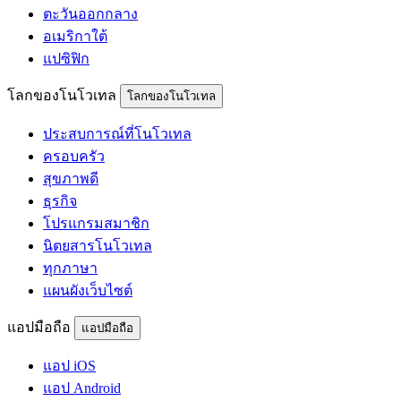
ตะวันออกกลาง
อเมริกาใต้
แปซิฟิก
โลกของโนโวเทล
โลกของโนโวเทล
ประสบการณ์ที่โนโวเทล
ครอบครัว
สุขภาพดี
ธุรกิจ
โปรแกรมสมาชิก
นิตยสารโนโวเทล
ทุกภาษา
แผนผังเว็บไซต์
แอปมือถือ
แอปมือถือ
แอป iOS
แอป Android