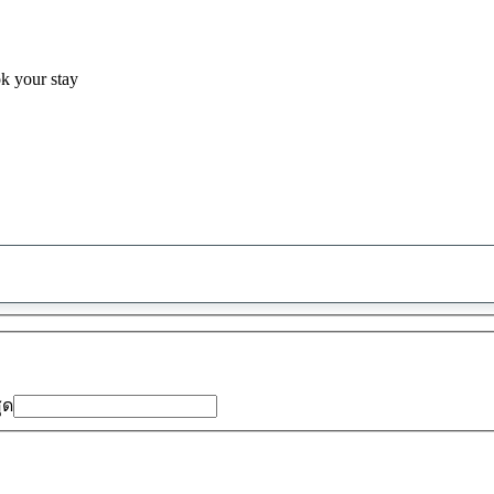
ok your stay
พบ
ข้อ
เสนอ
0
รายการ
สุด