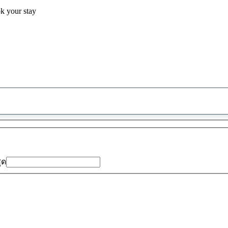
ok your stay
พบ
ข้อ
เสนอ
0
รายการ
สุด