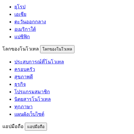
ยุโรป
เอเชีย
ตะวันออกกลาง
อเมริกาใต้
แปซิฟิก
โลกของโนโวเทล
โลกของโนโวเทล
ประสบการณ์ที่โนโวเทล
ครอบครัว
สุขภาพดี
ธุรกิจ
โปรแกรมสมาชิก
นิตยสารโนโวเทล
ทุกภาษา
แผนผังเว็บไซต์
แอปมือถือ
แอปมือถือ