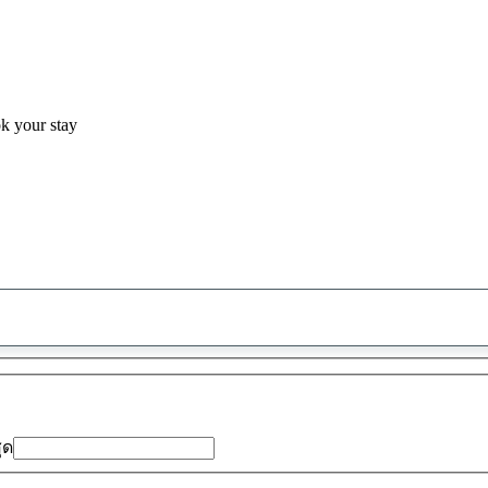
ok your stay
พบ
ข้อ
เสนอ
0
รายการ
สุด