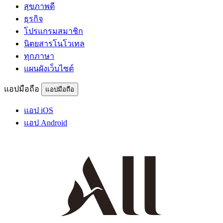
สุขภาพดี
ธุรกิจ
โปรแกรมสมาชิก
นิตยสารโนโวเทล
ทุกภาษา
แผนผังเว็บไซต์
แอปมือถือ
แอปมือถือ
แอป iOS
แอป Android