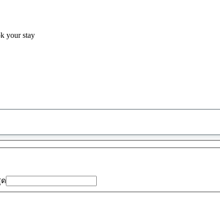
ok your stay
พบ
ข้อ
เสนอ
0
รายการ
สุด