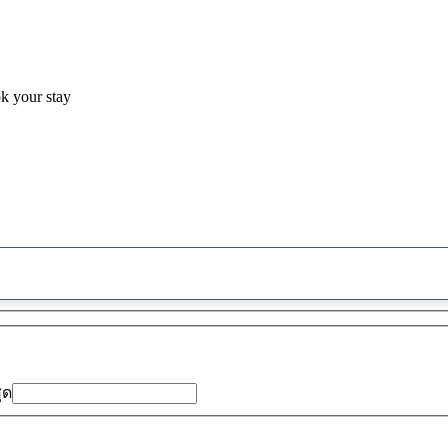
ok your stay
พบ
ข้อ
เสนอ
0
รายการ
สุด