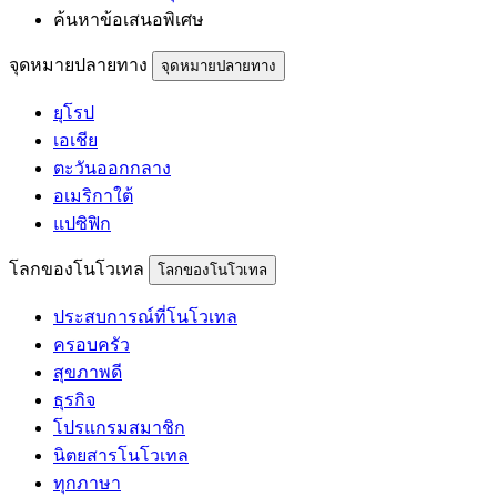
ค้นหาข้อเสนอพิเศษ
จุดหมายปลายทาง
จุดหมายปลายทาง
ยุโรป
เอเชีย
ตะวันออกกลาง
อเมริกาใต้
แปซิฟิก
โลกของโนโวเทล
โลกของโนโวเทล
ประสบการณ์ที่โนโวเทล
ครอบครัว
สุขภาพดี
ธุรกิจ
โปรแกรมสมาชิก
นิตยสารโนโวเทล
ทุกภาษา