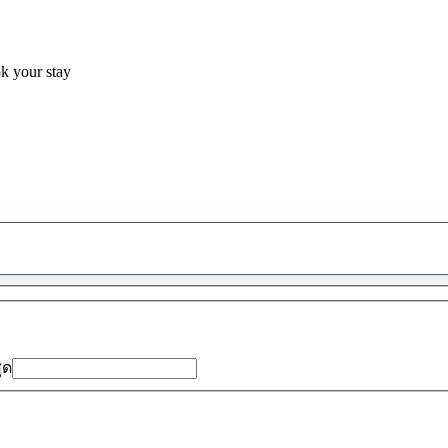
ok your stay
พบ
ข้อ
เสนอ
0
รายการ
สุด