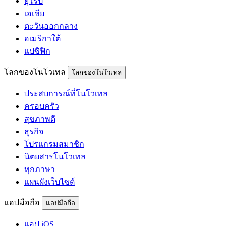
ยุโรป
เอเชีย
ตะวันออกกลาง
อเมริกาใต้
แปซิฟิก
โลกของโนโวเทล
โลกของโนโวเทล
ประสบการณ์ที่โนโวเทล
ครอบครัว
สุขภาพดี
ธุรกิจ
โปรแกรมสมาชิก
นิตยสารโนโวเทล
ทุกภาษา
แผนผังเว็บไซต์
แอปมือถือ
แอปมือถือ
แอป iOS