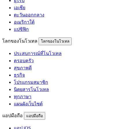
ยุโรป
เอเชีย
ตะวันออกกลาง
อเมริกาใต้
แปซิฟิก
โลกของโนโวเทล
โลกของโนโวเทล
ประสบการณ์ที่โนโวเทล
ครอบครัว
สุขภาพดี
ธุรกิจ
โปรแกรมสมาชิก
นิตยสารโนโวเทล
ทุกภาษา
แผนผังเว็บไซต์
แอปมือถือ
แอปมือถือ
แอป iOS