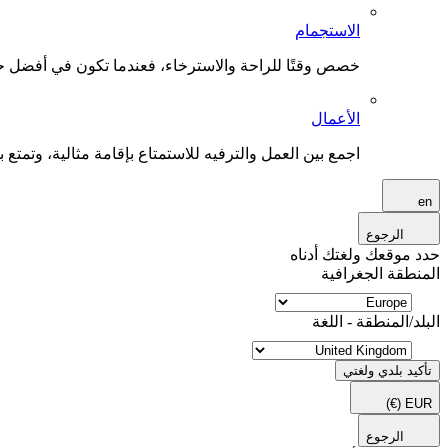
الاستجمام
خصص وقتًا للراحة والاسترخاء، فعندما تكون في أفضل حال
الأعمال
اجمع بين العمل والترفيه للاستمتاع بإقامة مثالية، وتمتع بو
en
الرجوع
حدد موقعك ولغتك أدناه
المنطقة الجغرافية
البلد/المنطقة - اللغة
تأكيد بلدي ولغتي
(€)
EUR
الرجوع