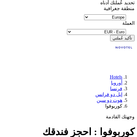
تحديد عُملتك أدناه
منطقة جغرافية
العملة
تأكيد عُملتي
Hotels
أوروبا
فرنسا
إيل دو فرانس
هوت دو سين
كوربوفوا
وجهتك القادمة
كوربوفوا : احجز فندقك