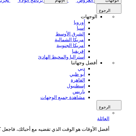
العروض
برنامج الولاء
تجربة
الوجهات
الإلهام
الرجوع
الوجهات
أوروبا
آسيا
الشرق الأوسط
أمريكا الشمالية
أمريكا الجنوبية
إفريقيا
أستراليا والمحيط الهادئ
أفضل وجهاتنا
دبي
أبو ظبي
القاهرة
إسطنبول
باريس
مشاهدة جميع الوجهات
الرجوع
العائلة
أفضل الأوقات هو الوقت الذي تقضيه مع أحبائك، فاجعل كل