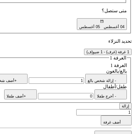
متى ستصل؟
04 أغسطس
05 أغسطس
تحديد النزلاء
1 غرفة (غرف) - 1 ضيو(ف)
الغرفة 1
الغرفة 1
بالغ/بالغون
- إزالة شخص بالغ
+أضف شخص
طفل/أطفال
- أخرج طفلا
+أضف طفلا
إزالة
أضف غرفة