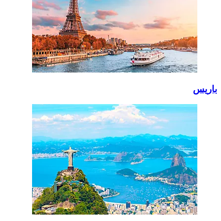
باريس