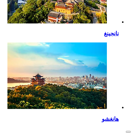
نانجينغ
هانغشو