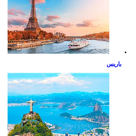
باريس