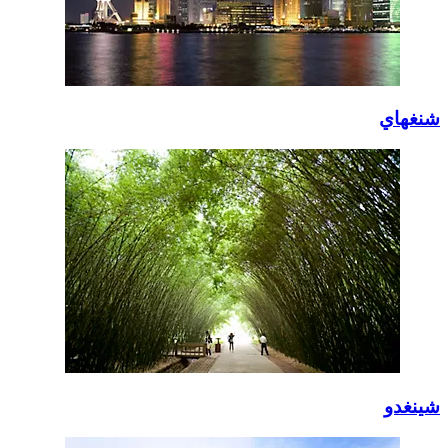
شنغهاي
شينغدو