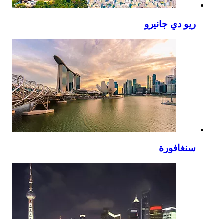
ريو دي جانيرو
سنغافورة