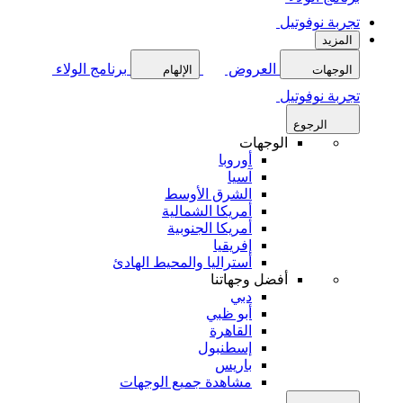
تجربة نوفوتيل
المزيد
العروض
برنامج الولاء
الوجهات
الإلهام
تجربة نوفوتيل
الرجوع
الوجهات
أوروبا
آسيا
الشرق الأوسط
أمريكا الشمالية
أمريكا الجنوبية
إفريقيا
أستراليا والمحيط الهادئ
أفضل وجهاتنا
دبي
أبو ظبي
القاهرة
إسطنبول
باريس
مشاهدة جميع الوجهات