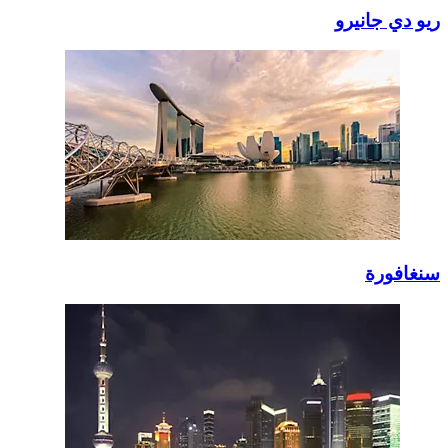
ريو دي جانيرو
سنغافورة