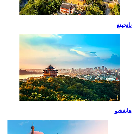
نانجينغ
هانغشو