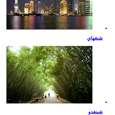
شنغهاي
شينغدو