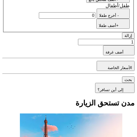
طفل/أطفال
- أخرج طفلا
+أضف طفلا
إزالة
أضف غرفة
الأسعار الخاصة
بحث
إلى أين تسافر؟
مدن تستحق الزيارة