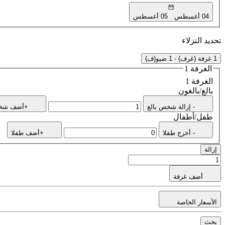
04 أغسطس
05 أغسطس
تحديد النزلاء
1 غرفة (غرف) - 1 ضيو(ف)
الغرفة 1
الغرفة 1
بالغ/بالغون
- إزالة شخص بالغ
+أضف شخص
طفل/أطفال
- أخرج طفلا
+أضف طفلا
إزالة
أضف غرفة
الأسعار الخاصة
بحث