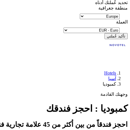
تحديد عُملتك أدناه
منطقة جغرافية
العملة
تأكيد عُملتي
Hotels
آسيا
كمبوديا
وجهتك القادمة
كمبوديا : احجز فندقك
احجز فندقاً من بين أكثر من 45 علامة تجارية فندقية تابعة لمجموعة أكور