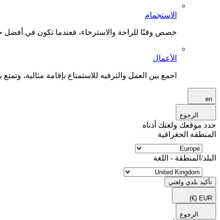
الاستجمام
خصص وقتًا للراحة والاسترخاء، فعندما تكون في أفضل حال
الأعمال
اجمع بين العمل والترفيه للاستمتاع بإقامة مثالية، وتمتع بو
en
الرجوع
حدد موقعك ولغتك أدناه
المنطقة الجغرافية
البلد/المنطقة - اللغة
تأكيد بلدي ولغتي
(€)
EUR
الرجوع