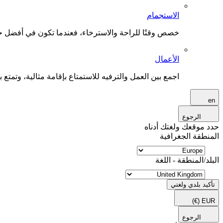
الاستجمام
خصص وقتًا للراحة والاسترخاء، فعندما تكون في أفضل حال
الأعمال
اجمع بين العمل والترفيه للاستمتاع بإقامة مثالية، وتمتع بو
en
الرجوع
حدد موقعك ولغتك أدناه
المنطقة الجغرافية
البلد/المنطقة - اللغة
تأكيد بلدي ولغتي
(€)
EUR
الرجوع