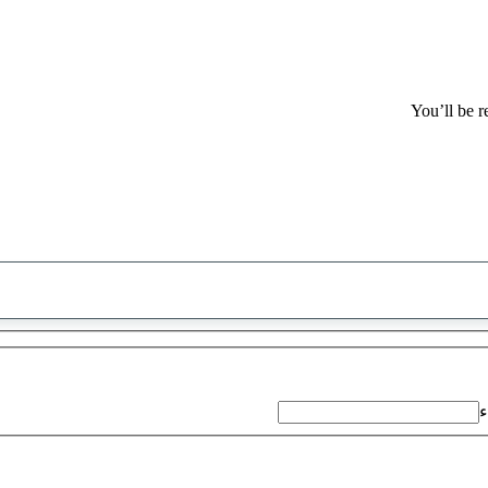
You’ll be r
تم
العثور
على
اقتراح
ء