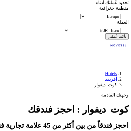
تحديد عُملتك أدناه
منطقة جغرافية
العملة
تأكيد عُملتي
Hotels
أفريقيا
كوت ديفوار
وجهتك القادمة
كوت ديفوار : احجز فندقك
احجز فندقاً من بين أكثر من 45 علامة تجارية فندقية تابعة لمجموعة أكور