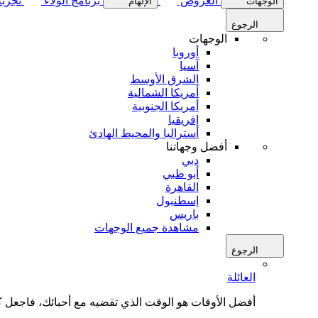
العروض
برنامج الولاء
تجربة
الوجهات
الإلهام
الرجوع
الوجهات
أوروبا
آسيا
الشرق الأوسط
أمريكا الشمالية
أمريكا الجنوبية
إفريقيا
أستراليا والمحيط الهادئ
أفضل وجهاتنا
دبي
أبو ظبي
القاهرة
إسطنبول
باريس
مشاهدة جميع الوجهات
الرجوع
العائلة
أفضل الأوقات هو الوقت الذي تقضيه مع أحبائك، فاجعل كل