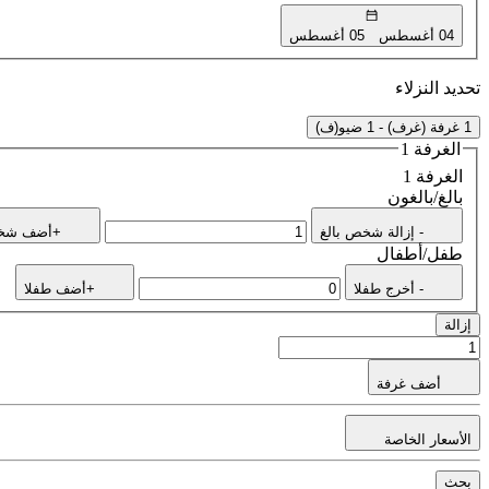
04 أغسطس
05 أغسطس
تحديد النزلاء
1 غرفة (غرف) - 1 ضيو(ف)
الغرفة 1
الغرفة 1
بالغ/بالغون
- إزالة شخص بالغ
+أضف شخص
طفل/أطفال
- أخرج طفلا
+أضف طفلا
إزالة
أضف غرفة
الأسعار الخاصة
بحث