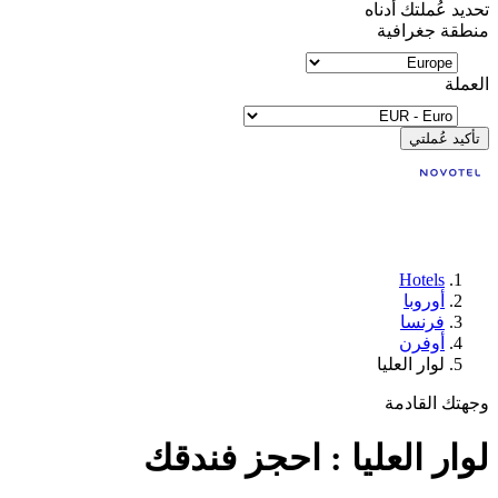
تحديد عُملتك أدناه
منطقة جغرافية
العملة
تأكيد عُملتي
Hotels
أوروبا
فرنسا
أوفرن
لوار العليا
وجهتك القادمة
لوار العليا : احجز فندقك