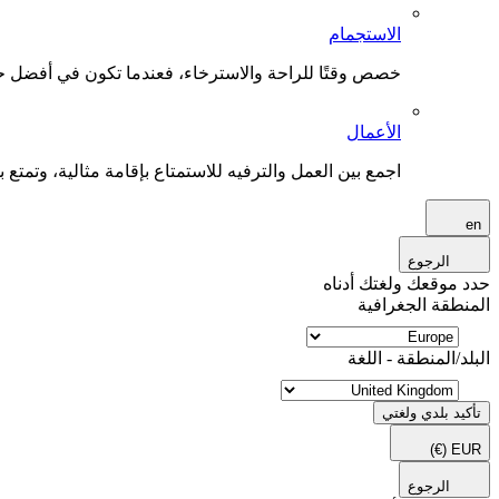
الاستجمام
خصص وقتًا للراحة والاسترخاء، فعندما تكون في أفضل حال
الأعمال
اجمع بين العمل والترفيه للاستمتاع بإقامة مثالية، وتمتع بو
en
الرجوع
حدد موقعك ولغتك أدناه
المنطقة الجغرافية
البلد/المنطقة - اللغة
تأكيد بلدي ولغتي
(€)
EUR
الرجوع