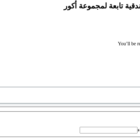
You’ll be r
تم
العثور
على
اقتراح
ء