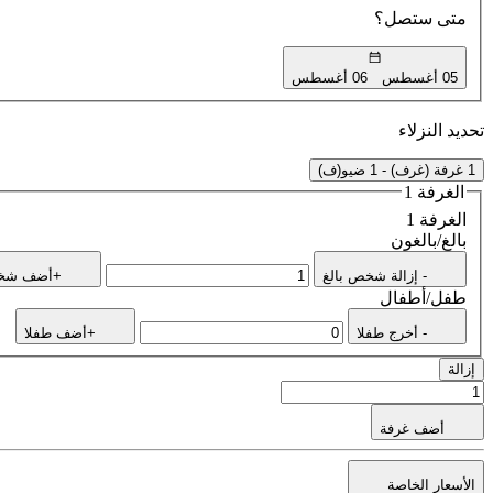
متى ستصل؟
05 أغسطس
06 أغسطس
تحديد النزلاء
1 غرفة (غرف) - 1 ضيو(ف)
الغرفة 1
الغرفة 1
بالغ/بالغون
- إزالة شخص بالغ
+أضف شخص
طفل/أطفال
- أخرج طفلا
+أضف طفلا
إزالة
أضف غرفة
الأسعار الخاصة