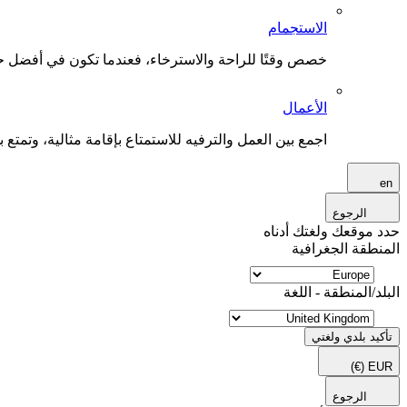
الاستجمام
خصص وقتًا للراحة والاسترخاء، فعندما تكون في أفضل حال
الأعمال
اجمع بين العمل والترفيه للاستمتاع بإقامة مثالية، وتمتع بو
en
الرجوع
حدد موقعك ولغتك أدناه
المنطقة الجغرافية
البلد/المنطقة - اللغة
تأكيد بلدي ولغتي
(€)
EUR
الرجوع