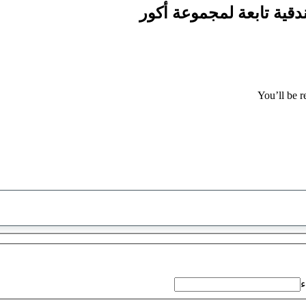
You’ll be r
تم
العثور
على
اقتراح
ء