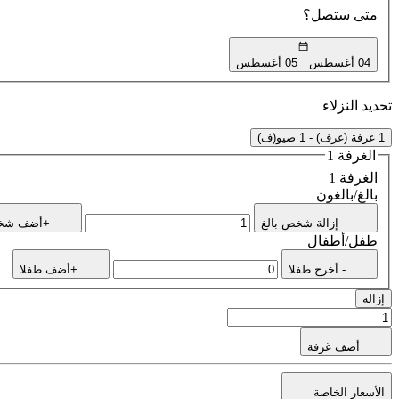
متى ستصل؟
04 أغسطس
05 أغسطس
تحديد النزلاء
1 غرفة (غرف) - 1 ضيو(ف)
الغرفة 1
الغرفة 1
بالغ/بالغون
- إزالة شخص بالغ
+أضف شخص
طفل/أطفال
- أخرج طفلا
+أضف طفلا
إزالة
أضف غرفة
الأسعار الخاصة