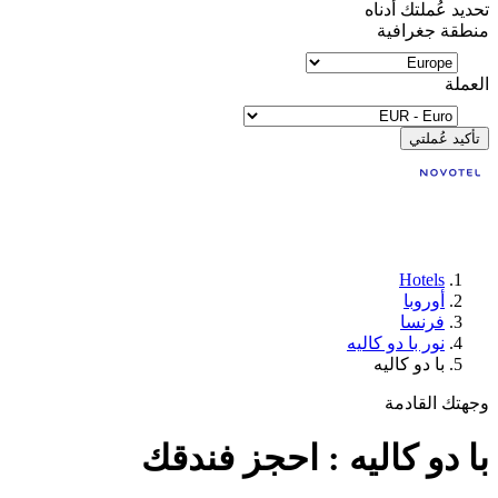
تحديد عُملتك أدناه
منطقة جغرافية
العملة
تأكيد عُملتي
Hotels
أوروبا
فرنسا
نور با دو كاليه
با دو كاليه
وجهتك القادمة
با دو كاليه : احجز فندقك