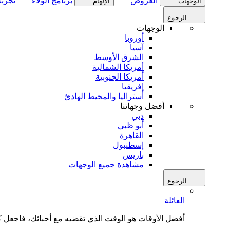
العروض
برنامج الولاء
تجربة
الوجهات
الإلهام
الرجوع
الوجهات
أوروبا
آسيا
الشرق الأوسط
أمريكا الشمالية
أمريكا الجنوبية
إفريقيا
أستراليا والمحيط الهادئ
أفضل وجهاتنا
دبي
أبو ظبي
القاهرة
إسطنبول
باريس
مشاهدة جميع الوجهات
الرجوع
العائلة
أفضل الأوقات هو الوقت الذي تقضيه مع أحبائك، فاجعل كل