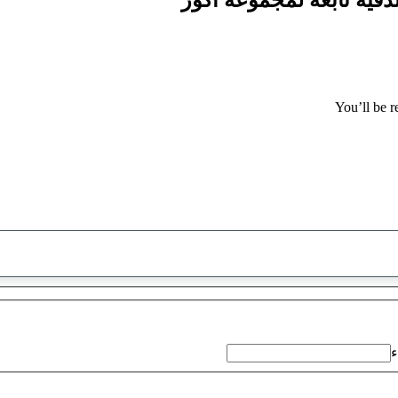
You’ll be r
تم
العثور
على
اقتراح
ء