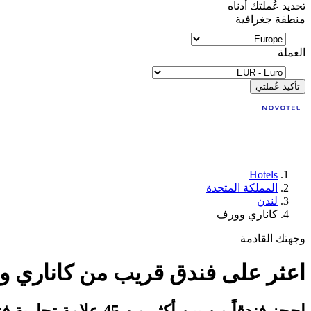
تحديد عُملتك أدناه
منطقة جغرافية
العملة
تأكيد عُملتي
Hotels
المملكة المتحدة
لندن
كاناري وورف
وجهتك القادمة
اعثر على فندق قريب من كاناري و
احجز فندقاً من بين أكثر من 45 علامة تجارية فندقية تابعة لمجموعة أكور