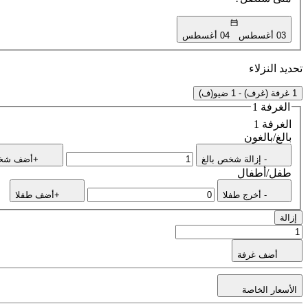
03 أغسطس
04 أغسطس
تحديد النزلاء
1 غرفة (غرف) - 1 ضيو(ف)
الغرفة 1
الغرفة 1
بالغ/بالغون
- إزالة شخص بالغ
+أضف شخص
طفل/أطفال
- أخرج طفلا
+أضف طفلا
إزالة
أضف غرفة
الأسعار الخاصة