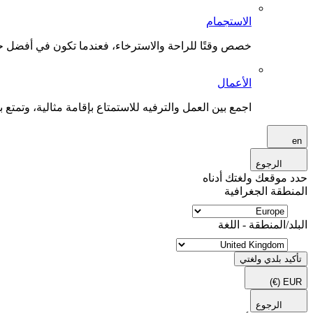
الاستجمام
خصص وقتًا للراحة والاسترخاء، فعندما تكون في أفضل حال
الأعمال
اجمع بين العمل والترفيه للاستمتاع بإقامة مثالية، وتمتع بو
en
الرجوع
حدد موقعك ولغتك أدناه
المنطقة الجغرافية
البلد/المنطقة - اللغة
تأكيد بلدي ولغتي
(€)
EUR
الرجوع