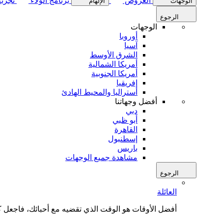
العروض
برنامج الولاء
تجربة
الوجهات
الإلهام
الرجوع
الوجهات
أوروبا
آسيا
الشرق الأوسط
أمريكا الشمالية
أمريكا الجنوبية
إفريقيا
أستراليا والمحيط الهادئ
أفضل وجهاتنا
دبي
أبو ظبي
القاهرة
إسطنبول
باريس
مشاهدة جميع الوجهات
الرجوع
العائلة
أفضل الأوقات هو الوقت الذي تقضيه مع أحبائك، فاجعل كل