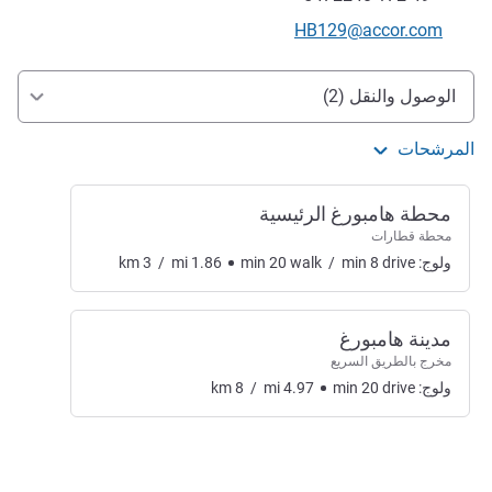
تواصل معنا عبر البريد الإلكتروني
HB129@accor.com
الوصول والتنقل
الوصول والنقل (2)
المرشحات
محطة هامبورغ الرئيسية
محطة قطارات
ولوج:
drive
8
min
/
walk
20
min
1.86
mi
/
3
km
مدينة هامبورغ
مخرج بالطريق السريع
ولوج:
drive
20
min
4.97
mi
/
8
km