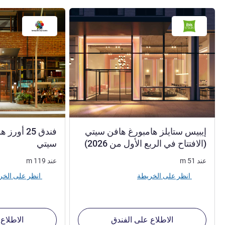
إيبيس ستايلز هامبورغ هافن سيتي
فندق 25 أ
4 نجوم
(الافتتاح في الربع الأول من 2026)
سيتي
عند
51
m
عند
119
m
انظر على الخريطة
انظر على الخريطة
الاطلاع على الفندق
الاطلاع