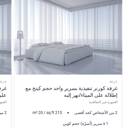
غرفة
غرفة
‏‫غرفة كورنر تنفيذية بسرير واحد حجم كينج مع
غرف
إطلالة على الميناء/نهر إلبه
على Elbphilharmonie و
الصورة غير التعاقدية
الصور
2 من الأشخاص كحد أقصى
215
sq ft
/
20
m²
2 من الأشخاص كحد أقصى
فرش السرير
فرش 
1 x سرير (أسرّة) حجم كوين