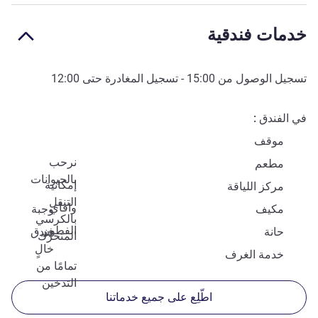
خدمات فندقية
تسجيل الوصول من
15:00
- تسجيل المغادرة حتى
12:00
في الفندق
موقف
نرحب
مطعم
بالحيوانات
إمكانية
مركز اللياقة
التنقل
وافاي
مكيف
وجبة
بالكرسي
الفطور
حانة
فندق
المتحرّك
خالٍ
خدمة الغرف
تمامًا من
التدخين
اطّلِع على جميع خدماتنا