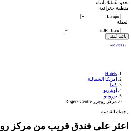
تحديد عُملتك أدناه
منطقة جغرافية
العملة
تأكيد عُملتي
Hotels
أمريكا الشمالية
كندا
أونتاريو
تورونتو
مركز روجرز Rogers Centre
وجهتك القادمة
اعثر على فندق قريب من مركز روجرز Rogers Centre, ت