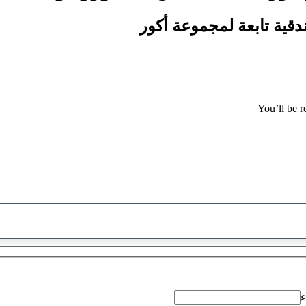
You’ll be r
تم
العثور
على
اقتراح
ء