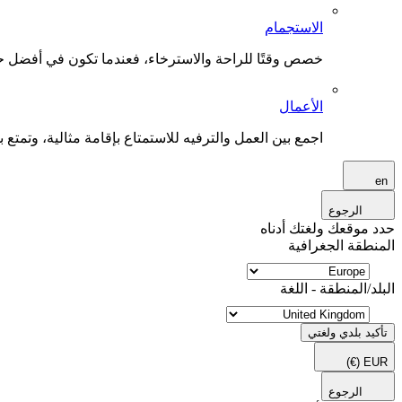
الاستجمام
خصص وقتًا للراحة والاسترخاء، فعندما تكون في أفضل حال
الأعمال
اجمع بين العمل والترفيه للاستمتاع بإقامة مثالية، وتمتع بو
en
الرجوع
حدد موقعك ولغتك أدناه
المنطقة الجغرافية
البلد/المنطقة - اللغة
تأكيد بلدي ولغتي
(€)
EUR
الرجوع