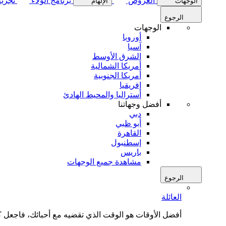
العروض
برنامج الولاء
تجربة
الوجهات
الإلهام
الرجوع
الوجهات
أوروبا
آسيا
الشرق الأوسط
أمريكا الشمالية
أمريكا الجنوبية
إفريقيا
أستراليا والمحيط الهادئ
أفضل وجهاتنا
دبي
أبو ظبي
القاهرة
إسطنبول
باريس
مشاهدة جميع الوجهات
الرجوع
العائلة
أفضل الأوقات هو الوقت الذي تقضيه مع أحبائك، فاجعل كل