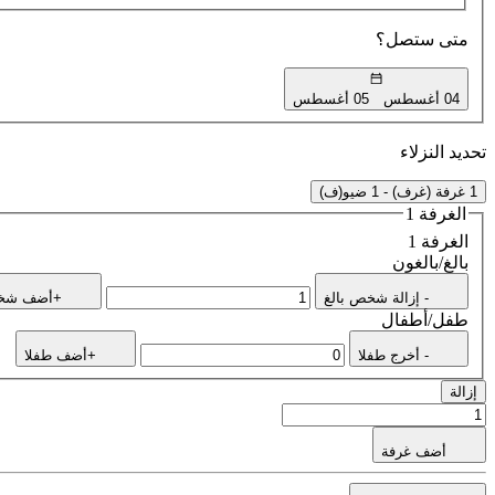
متى ستصل؟
04 أغسطس
05 أغسطس
تحديد النزلاء
1 غرفة (غرف) - 1 ضيو(ف)
الغرفة 1
الغرفة 1
بالغ/بالغون
- إزالة شخص بالغ
+أضف شخص
طفل/أطفال
- أخرج طفلا
+أضف طفلا
إزالة
أضف غرفة