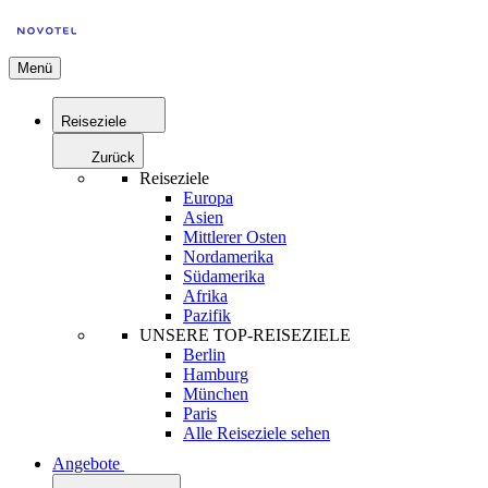
Menü
Reiseziele
Zurück
Reiseziele
Europa
Asien
Mittlerer Osten
Nordamerika
Südamerika
Afrika
Pazifik
UNSERE TOP-REISEZIELE
Berlin
Hamburg
München
Paris
Alle Reiseziele sehen
Angebote