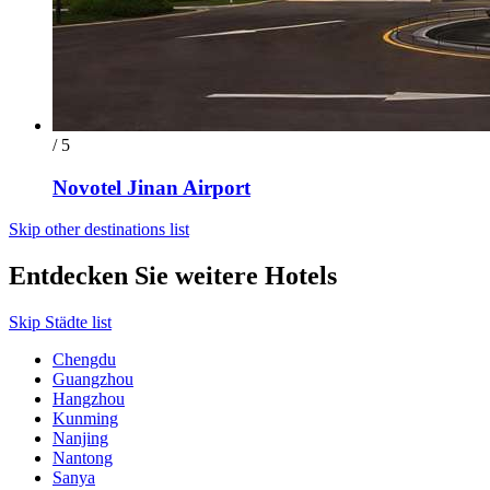
/ 5
Novotel Jinan Airport
Skip other destinations list
Entdecken Sie weitere Hotels
Skip Städte list
Chengdu
Guangzhou
Hangzhou
Kunming
Nanjing
Nantong
Sanya