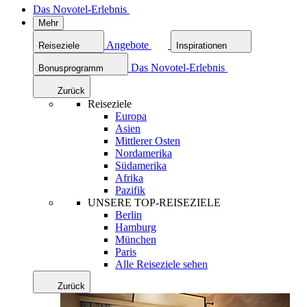
Das Novotel-Erlebnis
Mehr
Angebote
Reiseziele
Inspirationen
Das Novotel-Erlebnis
Bonusprogramm
Zurück
Reiseziele
Europa
Asien
Mittlerer Osten
Nordamerika
Südamerika
Afrika
Pazifik
UNSERE TOP-REISEZIELE
Berlin
Hamburg
München
Paris
Alle Reiseziele sehen
Zurück