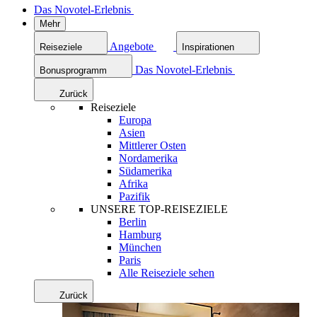
Das Novotel-Erlebnis
Mehr
Angebote
Reiseziele
Inspirationen
Das Novotel-Erlebnis
Bonusprogramm
Zurück
Reiseziele
Europa
Asien
Mittlerer Osten
Nordamerika
Südamerika
Afrika
Pazifik
UNSERE TOP-REISEZIELE
Berlin
Hamburg
München
Paris
Alle Reiseziele sehen
Zurück