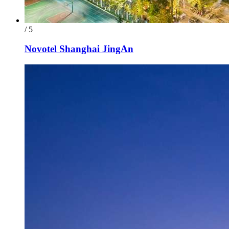
/ 5
Novotel Shanghai JingAn