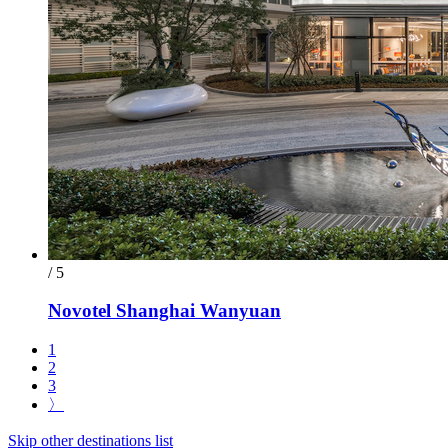
/ 5
Novotel Shanghai Wanyuan
1
2
3
〉
Skip other destinations list