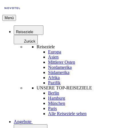
Menü
Reiseziele
Zurück
Reiseziele
Europa
Asien
Mittlerer Osten
Nordamerika
Südamerika
Afrika
Pazifik
UNSERE TOP-REISEZIELE
Berlin
Hamburg
München
Paris
Alle Reiseziele sehen
Angebote