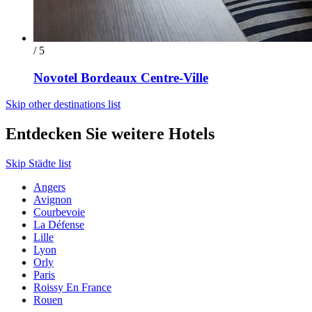
/ 5
Novotel Bordeaux Centre-Ville
Skip other destinations list
Entdecken Sie weitere Hotels
Skip Städte list
Angers
Avignon
Courbevoie
La Défense
Lille
Lyon
Orly
Paris
Roissy En France
Rouen