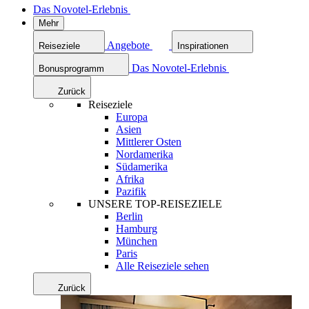
Das Novotel-Erlebnis
Mehr
Angebote
Reiseziele
Inspirationen
Das Novotel-Erlebnis
Bonusprogramm
Zurück
Reiseziele
Europa
Asien
Mittlerer Osten
Nordamerika
Südamerika
Afrika
Pazifik
UNSERE TOP-REISEZIELE
Berlin
Hamburg
München
Paris
Alle Reiseziele sehen
Zurück