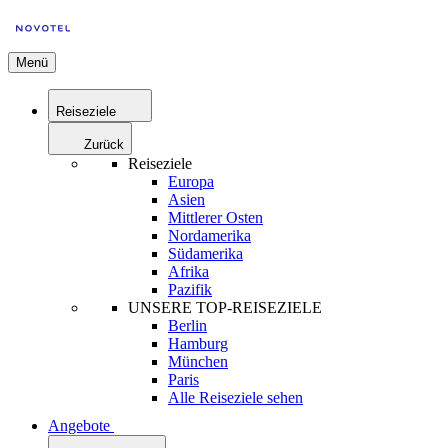
Menü
Reiseziele
Zurück
Reiseziele
Europa
Asien
Mittlerer Osten
Nordamerika
Südamerika
Afrika
Pazifik
UNSERE TOP-REISEZIELE
Berlin
Hamburg
München
Paris
Alle Reiseziele sehen
Angebote