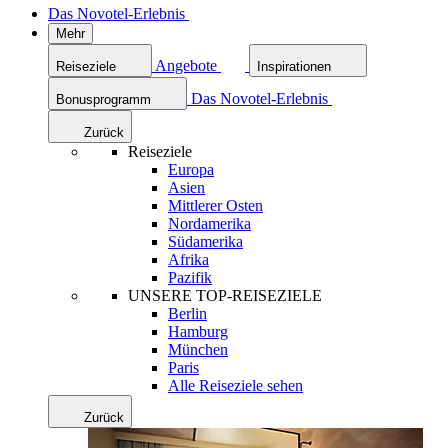
Das Novotel-Erlebnis
Mehr
Angebote
Reiseziele
Inspirationen
Das Novotel-Erlebnis
Bonusprogramm
Zurück
Reiseziele
Europa
Asien
Mittlerer Osten
Nordamerika
Südamerika
Afrika
Pazifik
UNSERE TOP-REISEZIELE
Berlin
Hamburg
München
Paris
Alle Reiseziele sehen
Zurück