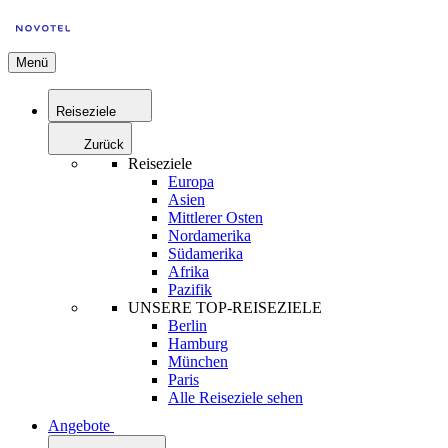
Menü
Reiseziele
Zurück
Reiseziele
Europa
Asien
Mittlerer Osten
Nordamerika
Südamerika
Afrika
Pazifik
UNSERE TOP-REISEZIELE
Berlin
Hamburg
München
Paris
Alle Reiseziele sehen
Angebote