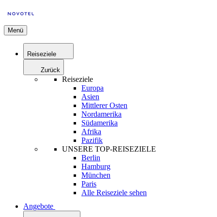
Menü
Reiseziele
Zurück
Reiseziele
Europa
Asien
Mittlerer Osten
Nordamerika
Südamerika
Afrika
Pazifik
UNSERE TOP-REISEZIELE
Berlin
Hamburg
München
Paris
Alle Reiseziele sehen
Angebote