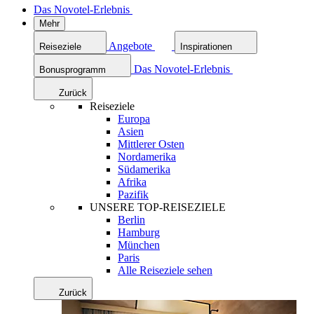
Das Novotel-Erlebnis
Mehr
Angebote
Reiseziele
Inspirationen
Das Novotel-Erlebnis
Bonusprogramm
Zurück
Reiseziele
Europa
Asien
Mittlerer Osten
Nordamerika
Südamerika
Afrika
Pazifik
UNSERE TOP-REISEZIELE
Berlin
Hamburg
München
Paris
Alle Reiseziele sehen
Zurück