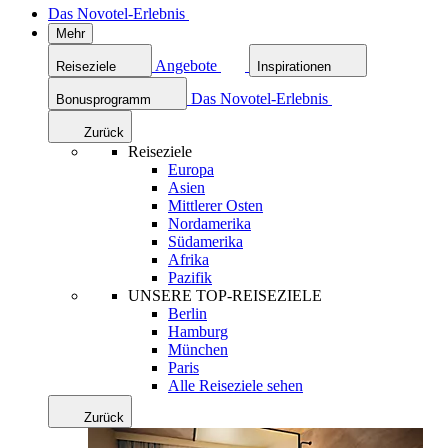
Das Novotel-Erlebnis
Mehr
Angebote
Reiseziele
Inspirationen
Das Novotel-Erlebnis
Bonusprogramm
Zurück
Reiseziele
Europa
Asien
Mittlerer Osten
Nordamerika
Südamerika
Afrika
Pazifik
UNSERE TOP-REISEZIELE
Berlin
Hamburg
München
Paris
Alle Reiseziele sehen
Zurück