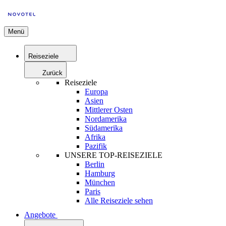
Menü
Reiseziele
Zurück
Reiseziele
Europa
Asien
Mittlerer Osten
Nordamerika
Südamerika
Afrika
Pazifik
UNSERE TOP-REISEZIELE
Berlin
Hamburg
München
Paris
Alle Reiseziele sehen
Angebote