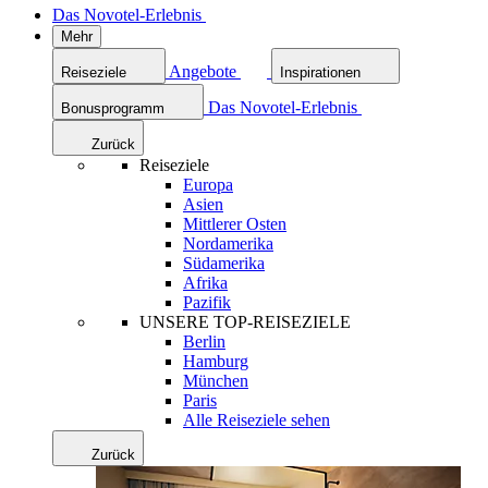
Das Novotel-Erlebnis
Mehr
Angebote
Reiseziele
Inspirationen
Das Novotel-Erlebnis
Bonusprogramm
Zurück
Reiseziele
Europa
Asien
Mittlerer Osten
Nordamerika
Südamerika
Afrika
Pazifik
UNSERE TOP-REISEZIELE
Berlin
Hamburg
München
Paris
Alle Reiseziele sehen
Zurück