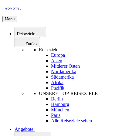
Menü
Reiseziele
Zurück
Reiseziele
Europa
Asien
Mittlerer Osten
Nordamerika
Südamerika
Afrika
Pazifik
UNSERE TOP-REISEZIELE
Berlin
Hamburg
München
Paris
Alle Reiseziele sehen
Angebote