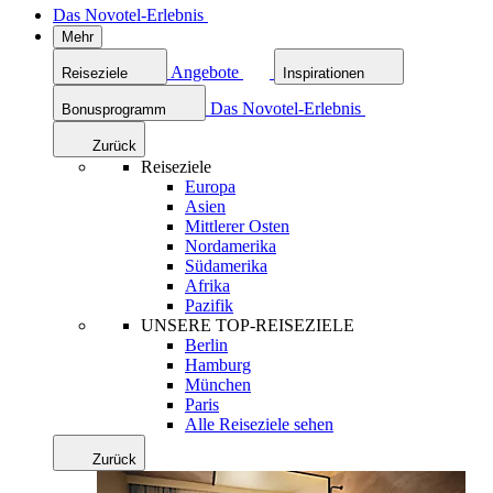
Das Novotel-Erlebnis
Mehr
Angebote
Reiseziele
Inspirationen
Das Novotel-Erlebnis
Bonusprogramm
Zurück
Reiseziele
Europa
Asien
Mittlerer Osten
Nordamerika
Südamerika
Afrika
Pazifik
UNSERE TOP-REISEZIELE
Berlin
Hamburg
München
Paris
Alle Reiseziele sehen
Zurück