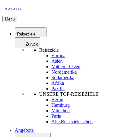
Menü
Reiseziele
Zurück
Reiseziele
Europa
Asien
Mittlerer Osten
Nordamerika
Südamerika
Afrika
Pazifik
UNSERE TOP-REISEZIELE
Berlin
Hamburg
München
Paris
Alle Reiseziele sehen
Angebote