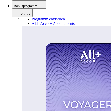
Bonusprogramm
Zurück
Programm entdecken
ALL Accor+ Abonnements