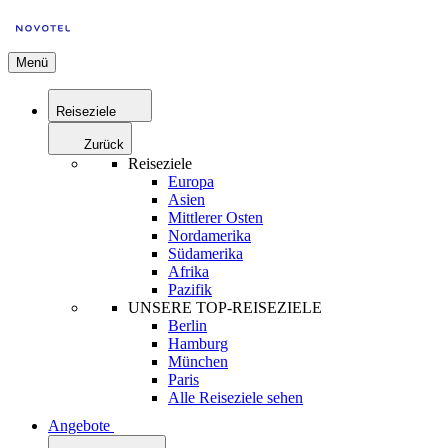
Menü
Reiseziele
Zurück
Reiseziele
Europa
Asien
Mittlerer Osten
Nordamerika
Südamerika
Afrika
Pazifik
UNSERE TOP-REISEZIELE
Berlin
Hamburg
München
Paris
Alle Reiseziele sehen
Angebote