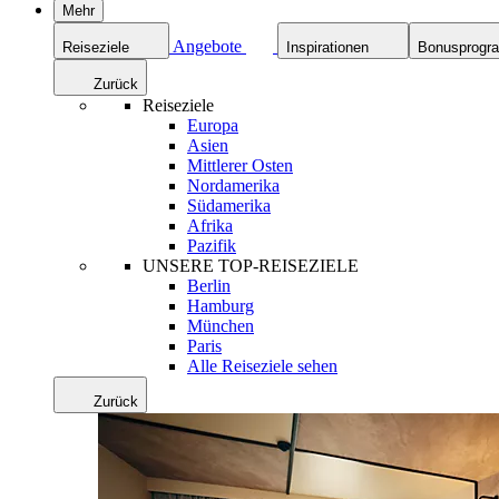
Mehr
Angebote
Reiseziele
Inspirationen
Bonusprog
Zurück
Reiseziele
Europa
Asien
Mittlerer Osten
Nordamerika
Südamerika
Afrika
Pazifik
UNSERE TOP-REISEZIELE
Berlin
Hamburg
München
Paris
Alle Reiseziele sehen
Zurück