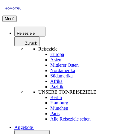
Menü
Reiseziele
Zurück
Reiseziele
Europa
Asien
Mittlerer Osten
Nordamerika
Südamerika
Afrika
Pazifik
UNSERE TOP-REISEZIELE
Berlin
Hamburg
München
Paris
Alle Reiseziele sehen
Angebote