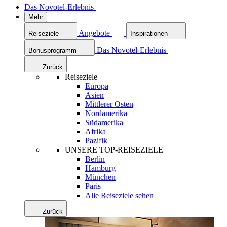
Das Novotel-Erlebnis
Mehr
Angebote
Reiseziele
Inspirationen
Das Novotel-Erlebnis
Bonusprogramm
Zurück
Reiseziele
Europa
Asien
Mittlerer Osten
Nordamerika
Südamerika
Afrika
Pazifik
UNSERE TOP-REISEZIELE
Berlin
Hamburg
München
Paris
Alle Reiseziele sehen
Zurück