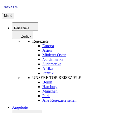
Menü
Reiseziele
Zurück
Reiseziele
Europa
Asien
Mittlerer Osten
Nordamerika
Südamerika
Afrika
Pazifik
UNSERE TOP-REISEZIELE
Berlin
Hamburg
München
Paris
Alle Reiseziele sehen
Angebote