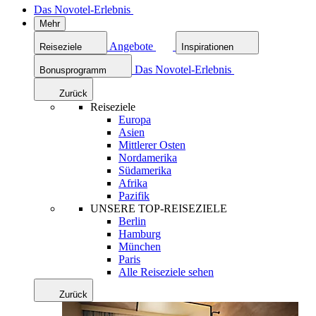
Das Novotel-Erlebnis
Mehr
Angebote
Reiseziele
Inspirationen
Das Novotel-Erlebnis
Bonusprogramm
Zurück
Reiseziele
Europa
Asien
Mittlerer Osten
Nordamerika
Südamerika
Afrika
Pazifik
UNSERE TOP-REISEZIELE
Berlin
Hamburg
München
Paris
Alle Reiseziele sehen
Zurück