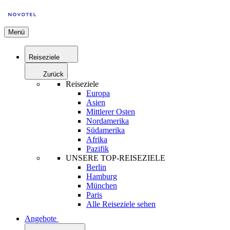
Menü
Reiseziele
Zurück
Reiseziele
Europa
Asien
Mittlerer Osten
Nordamerika
Südamerika
Afrika
Pazifik
UNSERE TOP-REISEZIELE
Berlin
Hamburg
München
Paris
Alle Reiseziele sehen
Angebote