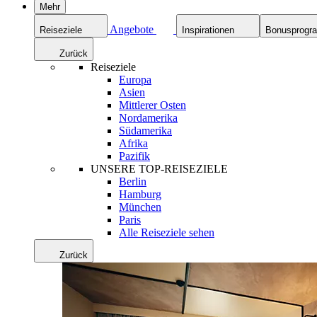
Mehr
Angebote
Reiseziele
Inspirationen
Bonusprog
Zurück
Reiseziele
Europa
Asien
Mittlerer Osten
Nordamerika
Südamerika
Afrika
Pazifik
UNSERE TOP-REISEZIELE
Berlin
Hamburg
München
Paris
Alle Reiseziele sehen
Zurück