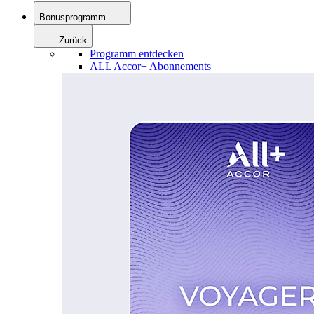
Bonusprogramm
Zurück
Programm entdecken
ALL Accor+ Abonnements