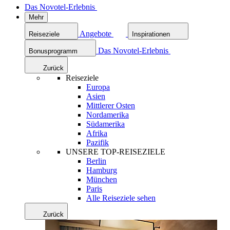
Das Novotel-Erlebnis
Mehr
Angebote
Reiseziele
Inspirationen
Das Novotel-Erlebnis
Bonusprogramm
Zurück
Reiseziele
Europa
Asien
Mittlerer Osten
Nordamerika
Südamerika
Afrika
Pazifik
UNSERE TOP-REISEZIELE
Berlin
Hamburg
München
Paris
Alle Reiseziele sehen
Zurück