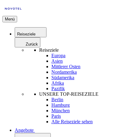
Menü
Reiseziele
Zurück
Reiseziele
Europa
Asien
Mittlerer Osten
Nordamerika
Südamerika
Afrika
Pazifik
UNSERE TOP-REISEZIELE
Berlin
Hamburg
München
Paris
Alle Reiseziele sehen
Angebote