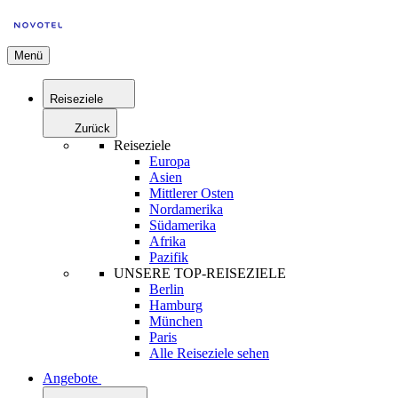
Menü
Reiseziele
Zurück
Reiseziele
Europa
Asien
Mittlerer Osten
Nordamerika
Südamerika
Afrika
Pazifik
UNSERE TOP-REISEZIELE
Berlin
Hamburg
München
Paris
Alle Reiseziele sehen
Angebote