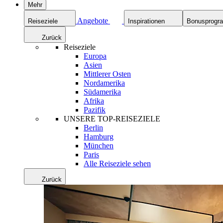
Mehr
Angebote
Reiseziele
Inspirationen
Bonusprog
Zurück
Reiseziele
Europa
Asien
Mittlerer Osten
Nordamerika
Südamerika
Afrika
Pazifik
UNSERE TOP-REISEZIELE
Berlin
Hamburg
München
Paris
Alle Reiseziele sehen
Zurück