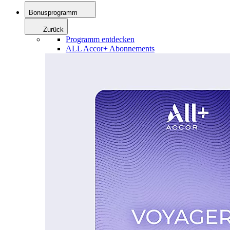
Bonusprogramm
Zurück
Programm entdecken
ALL Accor+ Abonnements