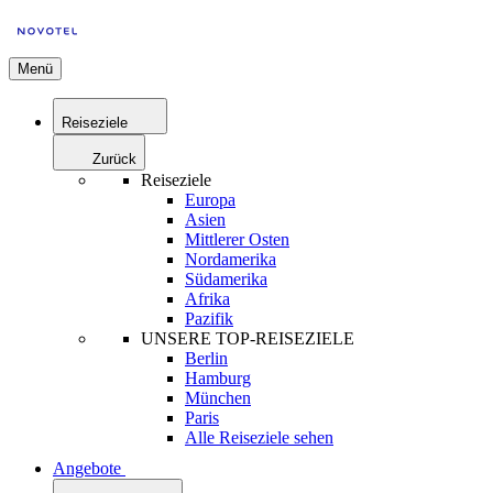
Menü
Reiseziele
Zurück
Reiseziele
Europa
Asien
Mittlerer Osten
Nordamerika
Südamerika
Afrika
Pazifik
UNSERE TOP-REISEZIELE
Berlin
Hamburg
München
Paris
Alle Reiseziele sehen
Angebote