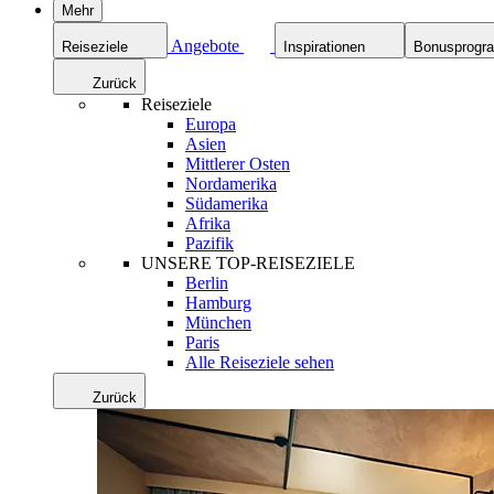
Mehr
Angebote
Reiseziele
Inspirationen
Bonusprog
Zurück
Reiseziele
Europa
Asien
Mittlerer Osten
Nordamerika
Südamerika
Afrika
Pazifik
UNSERE TOP-REISEZIELE
Berlin
Hamburg
München
Paris
Alle Reiseziele sehen
Zurück