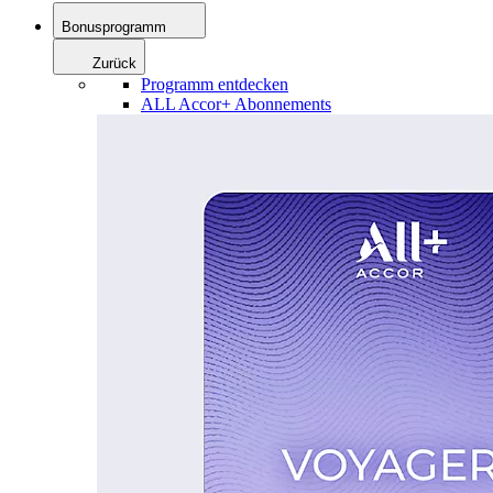
Bonusprogramm
Zurück
Programm entdecken
ALL Accor+ Abonnements