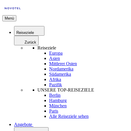
Menü
Reiseziele
Zurück
Reiseziele
Europa
Asien
Mittlerer Osten
Nordamerika
Südamerika
Afrika
Pazifik
UNSERE TOP-REISEZIELE
Berlin
Hamburg
München
Paris
Alle Reiseziele sehen
Angebote