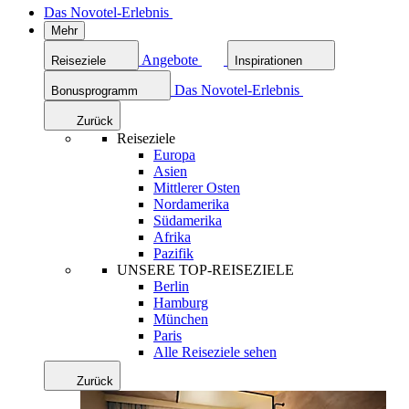
Das Novotel-Erlebnis
Mehr
Angebote
Reiseziele
Inspirationen
Das Novotel-Erlebnis
Bonusprogramm
Zurück
Reiseziele
Europa
Asien
Mittlerer Osten
Nordamerika
Südamerika
Afrika
Pazifik
UNSERE TOP-REISEZIELE
Berlin
Hamburg
München
Paris
Alle Reiseziele sehen
Zurück