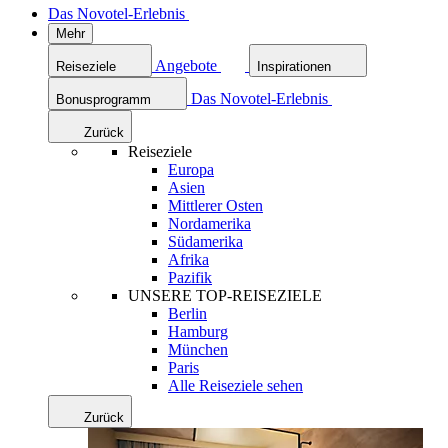
Das Novotel-Erlebnis
Mehr
Angebote
Reiseziele
Inspirationen
Das Novotel-Erlebnis
Bonusprogramm
Zurück
Reiseziele
Europa
Asien
Mittlerer Osten
Nordamerika
Südamerika
Afrika
Pazifik
UNSERE TOP-REISEZIELE
Berlin
Hamburg
München
Paris
Alle Reiseziele sehen
Zurück