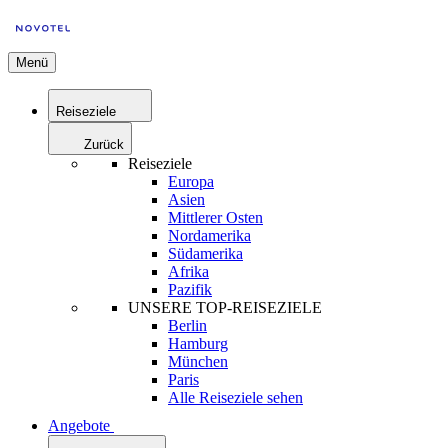
Menü
Reiseziele
Zurück
Reiseziele
Europa
Asien
Mittlerer Osten
Nordamerika
Südamerika
Afrika
Pazifik
UNSERE TOP-REISEZIELE
Berlin
Hamburg
München
Paris
Alle Reiseziele sehen
Angebote