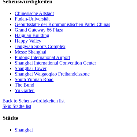
Sehenswürdigkeiten
Chinesische Altstadt
Fudan-Universität
Geburtsstätte der Kommunistischen Partei Chinas
Grand Gateway 66 Plaza
Haiguan Building
Happy Valley
Jiangwan Sports Complex
Messe Shanghai
Pudong International Airport
Shanghai International Convention Center
Shanghai Tower
Shanghai Waigaoqiao Freihandelszone
South Yunnan Road
The Bund
Yu Garten
Back to Sehenswürdigkeiten list
Skip Städte list
Städte
Shanghai