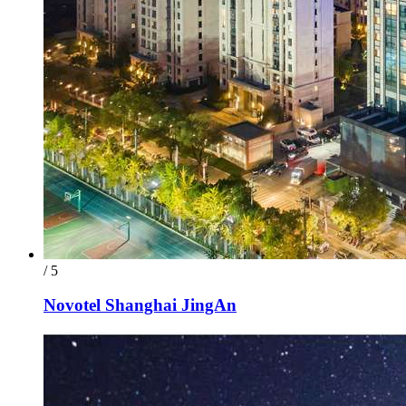
/ 5
Novotel Shanghai JingAn