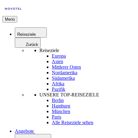
Menü
Reiseziele
Zurück
Reiseziele
Europa
Asien
Mittlerer Osten
Nordamerika
Südamerika
Afrika
Pazifik
UNSERE TOP-REISEZIELE
Berlin
Hamburg
München
Paris
Alle Reiseziele sehen
Angebote