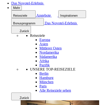
Das Novotel-Erlebnis
Mehr
Angebote
Reiseziele
Inspirationen
Das Novotel-Erlebnis
Bonusprogramm
Zurück
Reiseziele
Europa
Asien
Mittlerer Osten
Nordamerika
Südamerika
Afrika
Pazifik
UNSERE TOP-REISEZIELE
Berlin
Hamburg
München
Paris
Alle Reiseziele sehen
Zurück