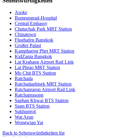
Sehenswürdigkeiten
Asoke
Bumrungrad-Hospital
Central Embassy
Chatuchak Park MRT Station
Chinatown
Flughafen Bangkok
Großer Palast
Kamphaeng Phet MRT Station
KidZania Bangkok
Lat Krabang Airport Rail Link
Lat Phrao MRT Station
Mo Chit BTS Station
Ratchada
Ratchadaphisek MRT Station
Ratchaprarop Airport Rail Link
Ratchaprasong
Saphan Khwai BTS Station
Siam BTS Station
Sukhumvit
Wat Arun
Wongwian Yai
Back to Sehenswürdigkeiten list