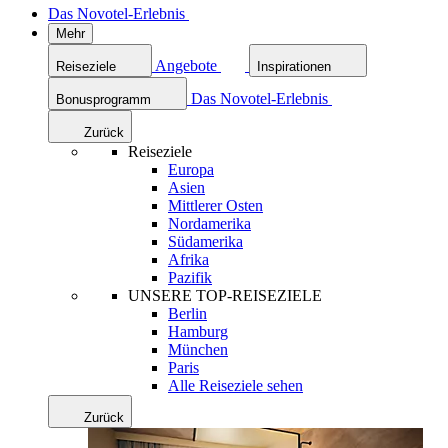
Das Novotel-Erlebnis
Mehr
Angebote
Reiseziele
Inspirationen
Das Novotel-Erlebnis
Bonusprogramm
Zurück
Reiseziele
Europa
Asien
Mittlerer Osten
Nordamerika
Südamerika
Afrika
Pazifik
UNSERE TOP-REISEZIELE
Berlin
Hamburg
München
Paris
Alle Reiseziele sehen
Zurück