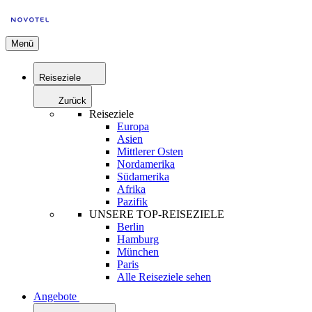
Menü
Reiseziele
Zurück
Reiseziele
Europa
Asien
Mittlerer Osten
Nordamerika
Südamerika
Afrika
Pazifik
UNSERE TOP-REISEZIELE
Berlin
Hamburg
München
Paris
Alle Reiseziele sehen
Angebote