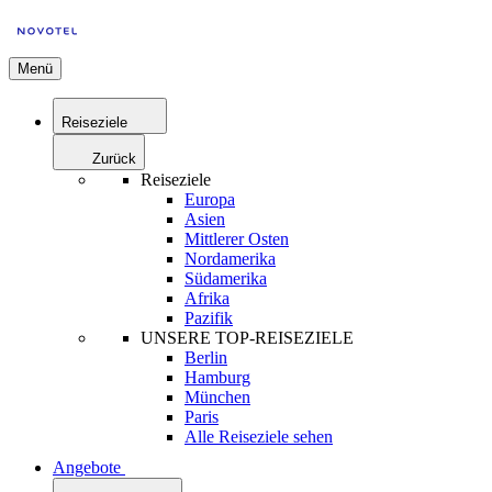
Menü
Reiseziele
Zurück
Reiseziele
Europa
Asien
Mittlerer Osten
Nordamerika
Südamerika
Afrika
Pazifik
UNSERE TOP-REISEZIELE
Berlin
Hamburg
München
Paris
Alle Reiseziele sehen
Angebote