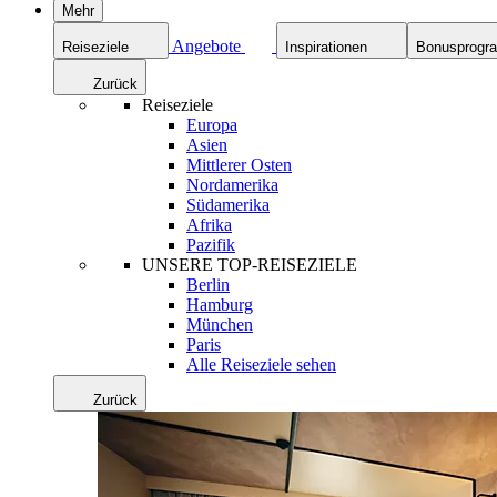
Mehr
Angebote
Reiseziele
Inspirationen
Bonusprog
Zurück
Reiseziele
Europa
Asien
Mittlerer Osten
Nordamerika
Südamerika
Afrika
Pazifik
UNSERE TOP-REISEZIELE
Berlin
Hamburg
München
Paris
Alle Reiseziele sehen
Zurück