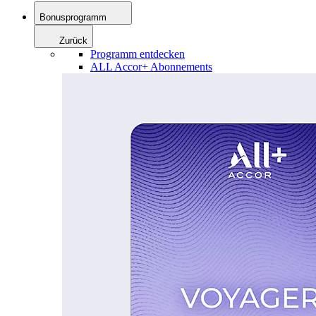
Bonusprogramm
Zurück
Programm entdecken
ALL Accor+ Abonnements