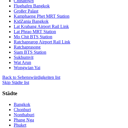
Chinatown
Flughafen Bangkok
Großer Palast
Kamphaeng Phet MRT Station
KidZania Bangkok
Lat Krabang Airport Rail Link
Lat Phrao MRT Station
Mo Chit BTS Station
Ratchaprarop Airport Rail Link
Ratchaprasong
Siam BTS Station
Sukhumvit
Wat Arun
Wongwian Yai
Back to Sehenswürdigkeiten list
Skip Städte list
Städte
Bangkok
Chonburi
Nonthaburi
Phang Nga
Phuket