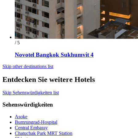
/ 5
Novotel Bangkok Sukhumvit 4
Skip other destinations list
Entdecken Sie weitere Hotels
Skip Sehenswürdigkeiten list
Sehenswürdigkeiten
Asoke
Bumrungrad-Hospital
Central Embassy
Chatuchak Park MRT Station