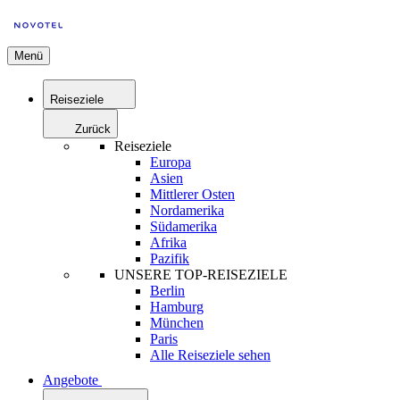
Menü
Reiseziele
Zurück
Reiseziele
Europa
Asien
Mittlerer Osten
Nordamerika
Südamerika
Afrika
Pazifik
UNSERE TOP-REISEZIELE
Berlin
Hamburg
München
Paris
Alle Reiseziele sehen
Angebote