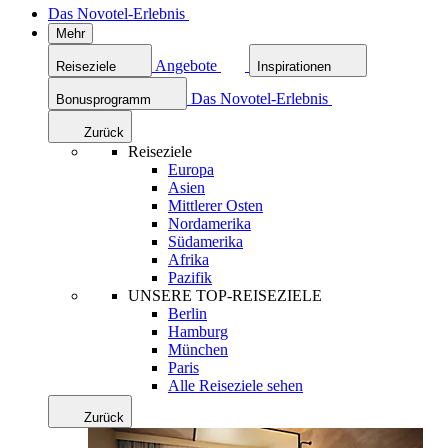
Das Novotel-Erlebnis
Mehr
Angebote
Reiseziele
Inspirationen
Das Novotel-Erlebnis
Bonusprogramm
Zurück
Reiseziele
Europa
Asien
Mittlerer Osten
Nordamerika
Südamerika
Afrika
Pazifik
UNSERE TOP-REISEZIELE
Berlin
Hamburg
München
Paris
Alle Reiseziele sehen
Zurück