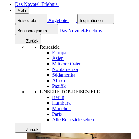
Das Novotel-Erlebnis
Mehr
Angebote
Reiseziele
Inspirationen
Das Novotel-Erlebnis
Bonusprogramm
Zurück
Reiseziele
Europa
Asien
Mittlerer Osten
Nordamerika
Südamerika
Afrika
Pazifik
UNSERE TOP-REISEZIELE
Berlin
Hamburg
München
Paris
Alle Reiseziele sehen
Zurück