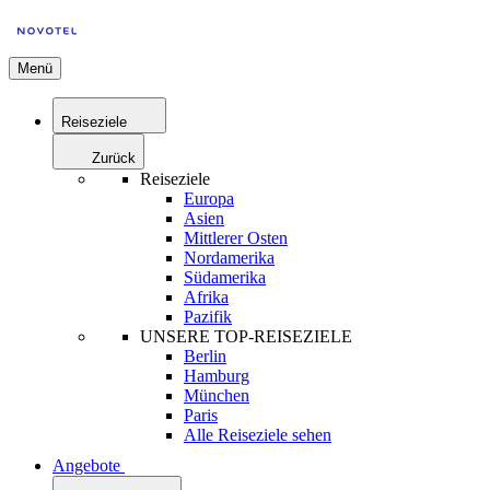
Menü
Reiseziele
Zurück
Reiseziele
Europa
Asien
Mittlerer Osten
Nordamerika
Südamerika
Afrika
Pazifik
UNSERE TOP-REISEZIELE
Berlin
Hamburg
München
Paris
Alle Reiseziele sehen
Angebote