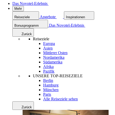
Das Novotel-Erlebnis
Mehr
Angebote
Reiseziele
Inspirationen
Das Novotel-Erlebnis
Bonusprogramm
Zurück
Reiseziele
Europa
Asien
Mittlerer Osten
Nordamerika
Südamerika
Afrika
Pazifik
UNSERE TOP-REISEZIELE
Berlin
Hamburg
München
Paris
Alle Reiseziele sehen
Zurück