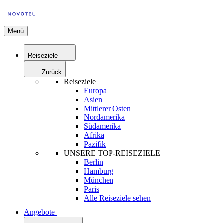
Menü
Reiseziele
Zurück
Reiseziele
Europa
Asien
Mittlerer Osten
Nordamerika
Südamerika
Afrika
Pazifik
UNSERE TOP-REISEZIELE
Berlin
Hamburg
München
Paris
Alle Reiseziele sehen
Angebote