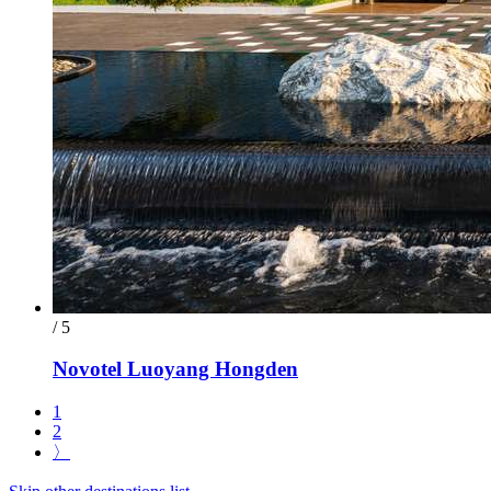
/ 5
Novotel Luoyang Hongden
1
2
〉