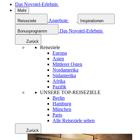
Das Novotel-Erlebnis
Mehr
Angebote
Reiseziele
Inspirationen
Das Novotel-Erlebnis
Bonusprogramm
Zurück
Reiseziele
Europa
Asien
Mittlerer Osten
Nordamerika
Südamerika
Afrika
Pazifik
UNSERE TOP-REISEZIELE
Berlin
Hamburg
München
Paris
Alle Reiseziele sehen
Zurück