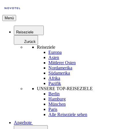
Menü
Reiseziele
Zurück
Reiseziele
Europa
Asien
Mittlerer Osten
Nordamerika
Südamerika
Afrika
Pazifik
UNSERE TOP-REISEZIELE
Berlin
Hamburg
München
Paris
Alle Reiseziele sehen
Angebote