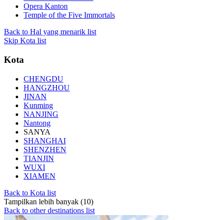
Opera Kanton
Temple of the Five Immortals
Back to Hal yang menarik list
Skip Kota list
Kota
CHENGDU
HANGZHOU
JINAN
Kunming
NANJING
Nantong
SANYA
SHANGHAI
SHENZHEN
TIANJIN
WUXI
XIAMEN
Back to Kota list
Tampilkan lebih banyak (10)
Back to other destinations list