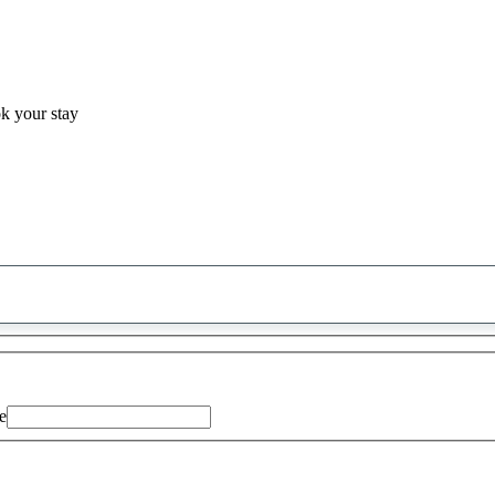
ok your stay
0
saran
ditemukan
e