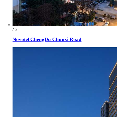
/ 5
Novotel ChengDu Chunxi Road