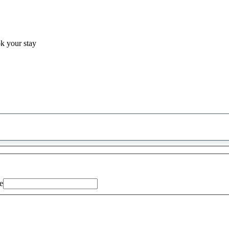
ok your stay
0
saran
ditemukan
e