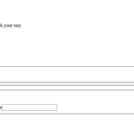
ok your stay
0
saran
ditemukan
e